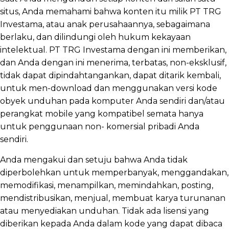
situs, Anda memahami bahwa konten itu milik PT TRG
Investama, atau anak perusahaannya, sebagaimana
berlaku, dan dilindungi oleh hukum kekayaan
intelektual. PT TRG Investama dengan ini memberikan,
dan Anda dengan ini menerima, terbatas, non-eksklusif,
tidak dapat dipindahtangankan, dapat ditarik kembali,
untuk men-download dan menggunakan versi kode
obyek unduhan pada komputer Anda sendiri dan/atau
perangkat mobile yang kompatibel semata hanya
untuk penggunaan non- komersial pribadi Anda
sendiri.
Anda mengakui dan setuju bahwa Anda tidak
diperbolehkan untuk memperbanyak, menggandakan,
memodifikasi, menampilkan, memindahkan, posting,
mendistribusikan, menjual, membuat karya turunanan
atau menyediakan unduhan. Tidak ada lisensi yang
diberikan kepada Anda dalam kode yang dapat dibaca