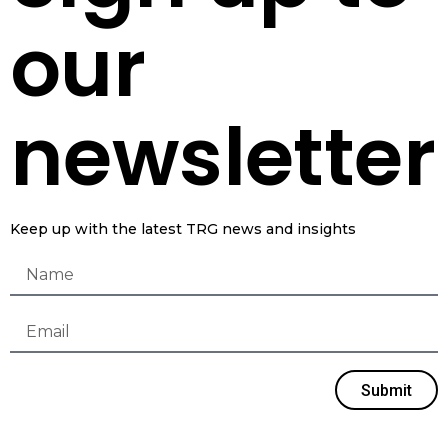
our
newsletter
Keep up with the latest TRG news and insights
Submit